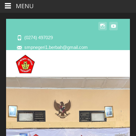
MENU
(0274) 497029
smpnegeri1.berbah@gmail.com