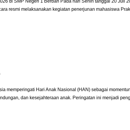
6 di SMP Negeri 1 Berbah Pada hari Senin tanggal 20 Juli 2
cara resmi melaksanakan kegiatan penerjunan mahasiswa Prak
n
esia memperingati Hari Anak Nasional (HAN) sebagai momentu
ndungan, dan kesejahteraan anak. Peringatan ini menjadi peng