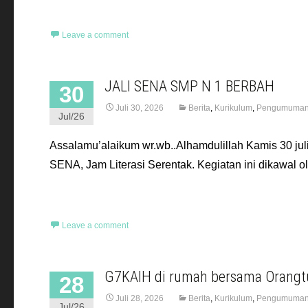
Read More…
Leave a comment
JALI SENA SMP N 1 BERBAH
30
Juli 30, 2026
Berita
,
Kurikulum
,
Pengumuma
Jul/26
Assalamu’alaikum wr.wb..Alhamdulillah Kamis 30 ju
SENA, Jam Literasi Serentak. Kegiatan ini dikawal
Read More…
Leave a comment
G7KAIH di rumah bersama Orangt
28
Juli 28, 2026
Berita
,
Kurikulum
,
Pengumuma
Jul/26