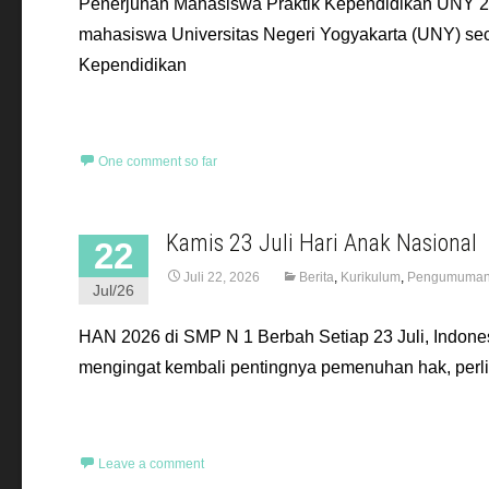
Penerjunan Mahasiswa Praktik Kependidikan UNY 202
mahasiswa Universitas Negeri Yogyakarta (UNY) se
Kependidikan
Read More…
One comment so far
Kamis 23 Juli Hari Anak Nasional
22
Juli 22, 2026
Berita
,
Kurikulum
,
Pengumuma
Jul/26
HAN 2026 di SMP N 1 Berbah Setiap 23 Juli, Indon
mengingat kembali pentingnya pemenuhan hak, perli
Read More…
Leave a comment