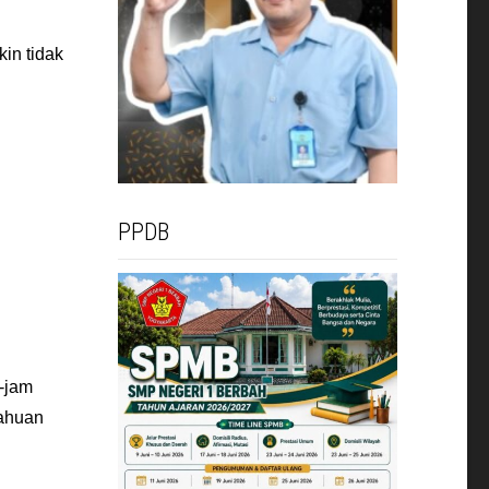
in tidak
PPDB
m-jam
tahuan