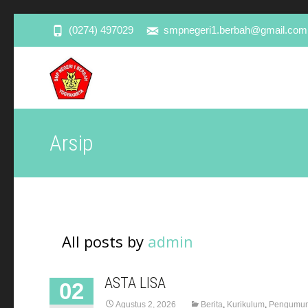
(0274) 497029
smpnegeri1.berbah@gmail.com
Arsip
All posts by
admin
ASTA LISA
02
Agustus 2, 2026
Berita
,
Kurikulum
,
Pengumu