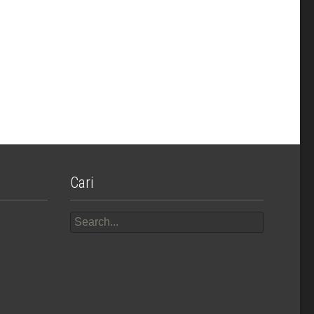
Cari
Search
for: