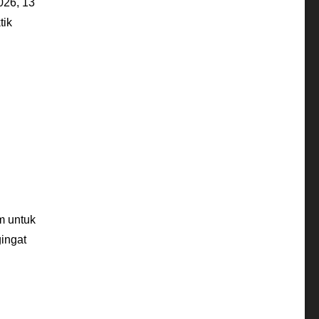
026, 13
tik
m untuk
ingat