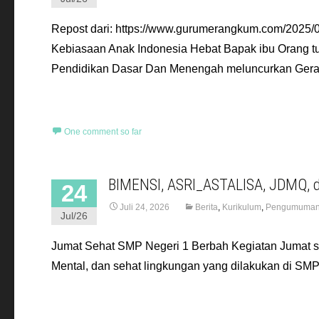
Repost dari: https://www.gurumerangkum.com/2025/
Kebiasaan Anak Indonesia Hebat Bapak ibu Orang t
Pendidikan Dasar Dan Menengah meluncurkan Gera
Read More…
One comment so far
BIMENSI, ASRI_ASTALISA, JDMQ, 
24
Juli 24, 2026
Berita
,
Kurikulum
,
Pengumuma
Jul/26
Jumat Sehat SMP Negeri 1 Berbah Kegiatan Jumat se
Mental, dan sehat lingkungan yang dilakukan di SMP
Read More…