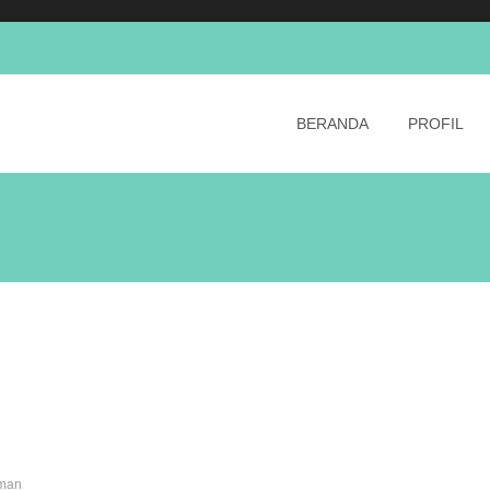
Skip
to
BERANDA
PROFIL
content
man