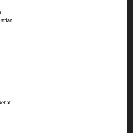
h
ntrian
Sehat