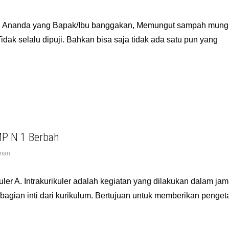
 Ananda yang Bapak/Ibu banggakan, Memungut sampah mungk
k selalu dipuji. Bahkan bisa saja tidak ada satu pun yang
SMP N 1 Berbah
man
kuler A. Intrakurikuler adalah kegiatan yang dilakukan dalam ja
agian inti dari kurikulum. Bertujuan untuk memberikan penge