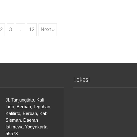
2
3
…
12
Next »
Lokasi
Jl. Tanjungtirto, Kali
Tirto, Berbah, Teguhan,
Kalitirto, Berbah, Kab.
Sleman, Daerah
Istimewa Yogyakarta
55573