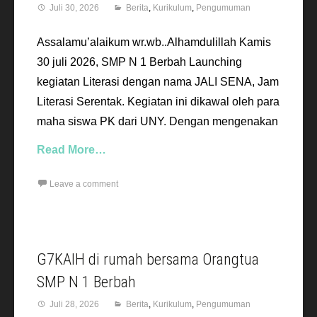
Juli 30, 2026
Berita
,
Kurikulum
,
Pengumuman
Assalamu’alaikum wr.wb..Alhamdulillah Kamis
30 juli 2026, SMP N 1 Berbah Launching
kegiatan Literasi dengan nama JALI SENA, Jam
Literasi Serentak. Kegiatan ini dikawal oleh para
maha siswa PK dari UNY. Dengan mengenakan
Read More…
Leave a comment
G7KAIH di rumah bersama Orangtua
SMP N 1 Berbah
Juli 28, 2026
Berita
,
Kurikulum
,
Pengumuman