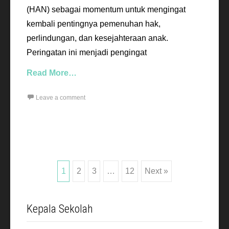
(HAN) sebagai momentum untuk mengingat
kembali pentingnya pemenuhan hak,
perlindungan, dan kesejahteraan anak.
Peringatan ini menjadi pengingat
Read More…
Leave a comment
Posts
1
2
3
…
12
Next »
navigation
Kepala Sekolah