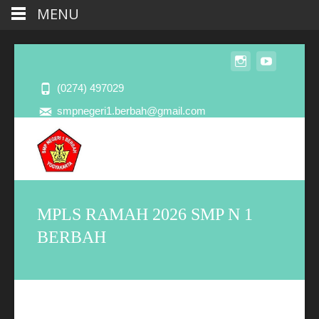
MENU
(0274) 497029
smpnegeri1.berbah@gmail.com
MPLS RAMAH 2026 SMP N 1
BERBAH