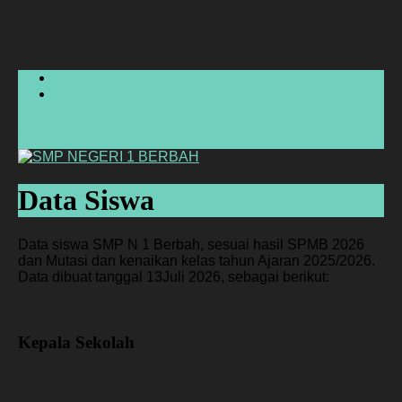
(0274) 497029
smpnegeri1.berbah@gmail.com
Data Siswa
Data siswa SMP N 1 Berbah, sesuai hasil SPMB 2026
dan Mutasi dan kenaikan kelas tahun Ajaran 2025/2026.
Data dibuat tanggal 13Juli 2026, sebagai berikut:
Kepala Sekolah