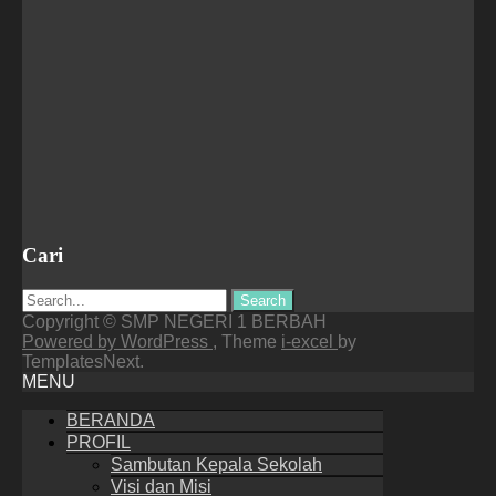
Cari
Search
for:
Copyright © SMP NEGERI 1 BERBAH
Powered by WordPress
, Theme
i-excel
by
TemplatesNext.
MENU
BERANDA
PROFIL
Sambutan Kepala Sekolah
Visi dan Misi