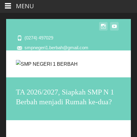
MENU
(0274) 497029
smpnegeri1.berbah@gmail.com
TA 2026/2027, Siapkah SMP N 1
Berbah menjadi Rumah ke-dua?