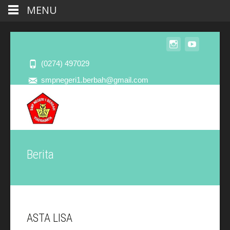
MENU
(0274) 497029
smpnegeri1.berbah@gmail.com
Berita
ASTA LISA