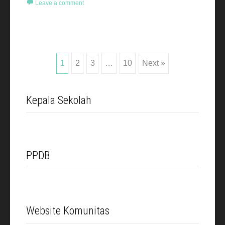
Leave a comment
Posts
1
2
3
…
10
Next »
navigation
Kepala Sekolah
PPDB
Website Komunitas