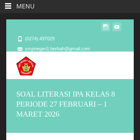
MENU
(0274) 497029
smpnegeri1.berbah@gmail.com
SOAL LITERASI IPA KELAS 8
PERIODE 27 FEBRUARI – 1
MARET 2026