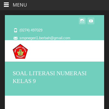
MENU
(0274) 497029
smpnegeri1.berbah@gmail.com
SOAL LITERASI NUMERASI
KELAS 9