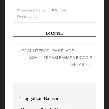
Februari 9, 2026
Kurikulum
,
Pengumuman
Loading...
Post
←
SOAL LITERASI IPA KELAS 7
SOAL LITERASI BAHASA INGGRIS
KELAS 7
→
navigation
Tinggalkan Balasan