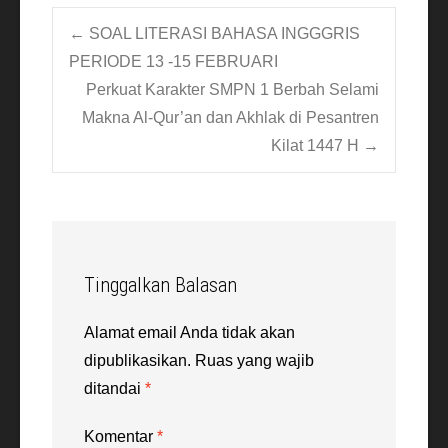
Post
←
SOAL LITERASI BAHASA INGGGRIS
PERIODE 13 -15 FEBRUARI
Perkuat Karakter SMPN 1 Berbah Selami
navigation
Makna Al-Qur’an dan Akhlak di Pesantren
Kilat 1447 H
→
Tinggalkan Balasan
Alamat email Anda tidak akan
dipublikasikan.
Ruas yang wajib
ditandai
*
Komentar
*