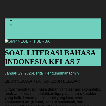
(0274) 497029
smpnegeri1.berbah@gmail.com
SOAL LITERASI BAHASA
INDONESIA KELAS 7
Januari 29, 2026
Berita
,
Pengumuman
admin
LIBUR SEKOLAH BUKAN LIBUR BELAJAR
Untuk menghadapi masa depan yang semakin kompleks,
anak-anak kita membutuhkan tiga pilar utama: karakter
yang baik, kemampuan literasi yang kuat, serta
kompetensi 4K (Kreatif, Kritis, Komunikatif, dan