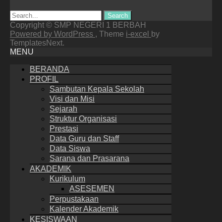
Search
for:
Copyright © SMP NEGERI 1 BERBAH
Powered by WordPress
, Theme
i-excel
by
TemplatesNext.
MENU
BERANDA
PROFIL
Sambutan Kepala Sekolah
Visi dan Misi
Sejarah
Struktur Organisasi
Prestasi
Data Guru dan Staff
Data Siswa
Sarana dan Prasarana
AKADEMIK
Kurikulum
ASESEMEN
Perpustakaan
Kalender Akademik
KESISWAAN