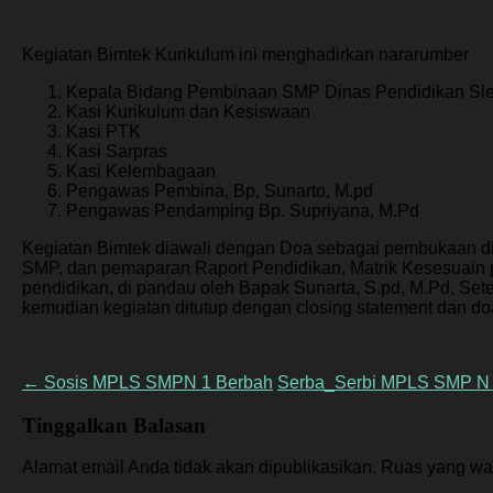
Kegiatan Bimtek Kurikulum ini menghadirkan nararumber
Kepala Bidang Pembinaan SMP Dinas Pendidikan Sl
Kasi Kurikulum dan Kesiswaan
Kasi PTK
Kasi Sarpras
Kasi Kelembagaan
Pengawas Pembina, Bp, Sunarto, M.pd
Pengawas Pendamping Bp. Supriyana, M.Pd
Kegiatan Bimtek diawali dengan Doa sebagai pembukaan di
SMP, dan pemaparan Raport Pendidikan, Matrik Kesesuain 
pendidikan, di pandau oleh Bapak Sunarta, S.pd, M.Pd, Se
kemudian kegiatan ditutup dengan closing statement dan d
Post
←
Sosis MPLS SMPN 1 Berbah
Serba_Serbi MPLS SMP N 
navigation
Tinggalkan Balasan
Alamat email Anda tidak akan dipublikasikan.
Ruas yang waj