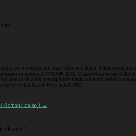
eman
lanjutkan menyanyikan lagu Indoensia Raya, diikuti sambutan
program yang bersisi G7KAIH, DPL, Sistem Keamanan Sekolah,
telah semua sekolah memaparkan hasil karyanya, selanjutnya p
oa penutuo dari Bapak Heru selaku MC.
1 Berbah Hari ke-1
→
ib ditandai
*