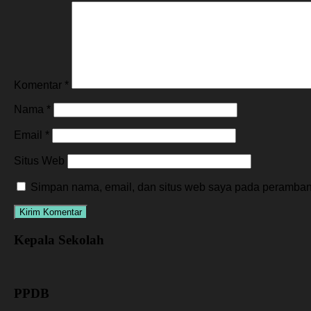
Komentar
*
Nama
*
Email
*
Situs Web
Simpan nama, email, dan situs web saya pada peramban 
Kepala Sekolah
PPDB