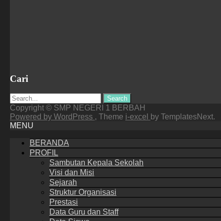
Cari
Search
for:
Copyright © SMP NEGERI 1 BERBAH
Powered by WordPress
, Theme
i-excel
by TemplatesNext.
MENU
BERANDA
PROFIL
Sambutan Kepala Sekolah
Visi dan Misi
Sejarah
Struktur Organisasi
Prestasi
Data Guru dan Staff