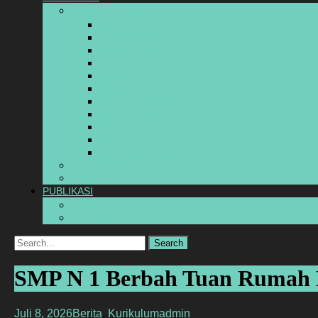
Ekstrakurikuler
Futsal
Taekwondo
Pencak Silat
Tari
Musik
Karawitan
Karya Ilmiah Remaja
English Club
Pramuka
Voli
Baca Tulis Al-Qur’an
Karya Siswa
Osis
PUBLIKASI
Berita
Pengumuman
Search
for:
SMP N 1 Berbah Tuan Rumah 
Juli 8, 2026
Berita
,
Kurikulum
admin