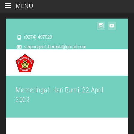
MENU
(0274) 497029
smpnegeri1.berbah@gmail.com
Memeringati Hari Bumi, 22 April
2022