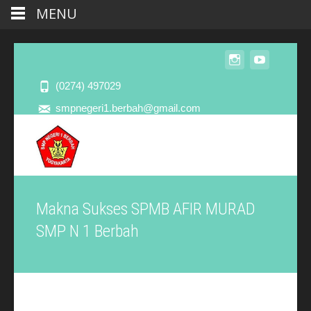
MENU
(0274) 497029
smpnegeri1.berbah@gmail.com
Makna Sukses SPMB AFIR MURAD
SMP N 1 Berbah