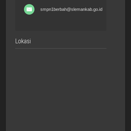
smpn1berbah@slemankab.go.id
Lokasi