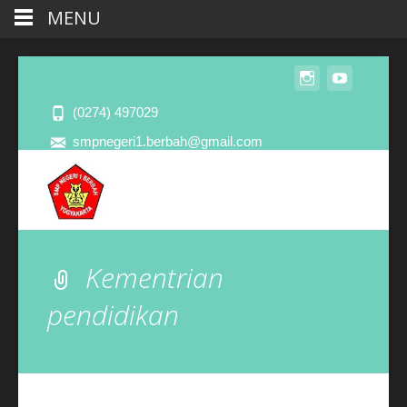
MENU
(0274) 497029
smpnegeri1.berbah@gmail.com
Kementrian
pendidikan