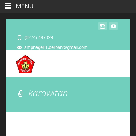
MENU
(0274) 497029
smpnegeri1.berbah@gmail.com
karawitan