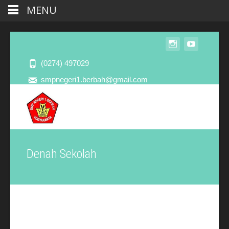
MENU
(0274) 497029
smpnegeri1.berbah@gmail.com
Denah Sekolah